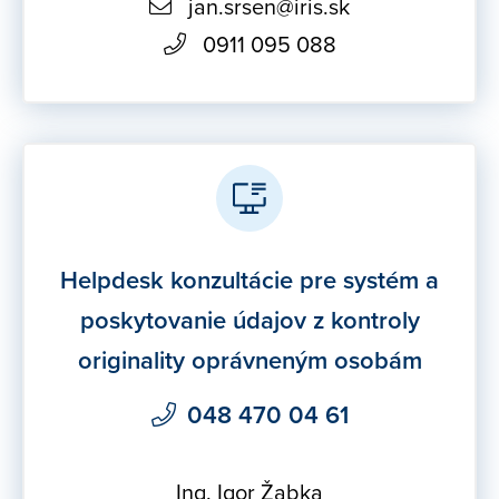
jan.srsen@iris.sk
0911 095 088
Helpdesk konzultácie pre systém a
poskytovanie údajov z kontroly
originality oprávneným osobám
048 470 04 61
Ing. Igor Žabka