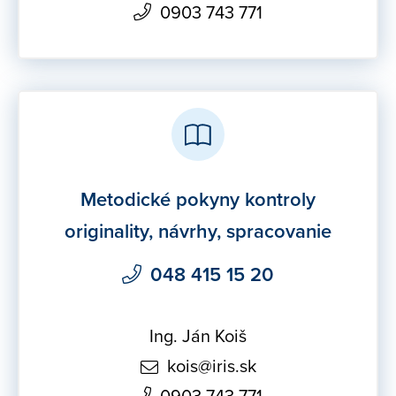
0903 743 771
Metodické pokyny kontroly
originality, návrhy, spracovanie
048 415 15 20
Ing. Ján Koiš
kois@iris.sk
0903 743 771