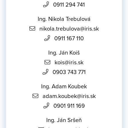
0911 294 741
Ing. Nikola Trebulová
nikola.trebulova@iris.sk
0911 167 110
Ing. Ján Koiš
kois@iris.sk
0903 743 771
Ing. Adam Koubek
adam.koubek@iris.sk
0901 911 169
Ing. Ján Sršeň