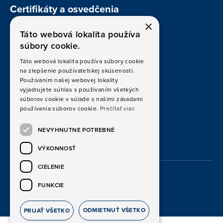
Certifikáty a osvedčenia
×
Táto webová lokalita používa
ISO/IEC 17020
súbory cookie.
ISO 9001
Táto webová lokalita používa súbory cookie
na zlepšenie používateľskej skúsenosti.
ISO/IEC 27001
Používaním našej webovej lokality
vyjadrujete súhlas s používaním všetkých
súborov cookie v súlade s našimi zásadami
Politiky kvality
používania súborov cookie.
Prečítať viac
NEVYHNUTNE POTREBNÉ
VÝKONNOSŤ
CIELENIE
FUNKCIE
© 2026 IRIS IDENT s.r.o.
ODMIETNUŤ VŠETKO
PRIJAŤ VŠETKO