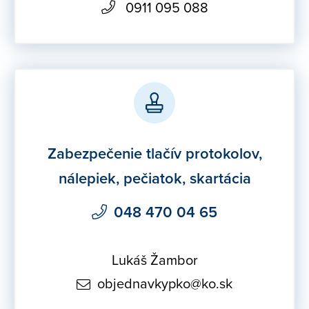
0911 095 088
Zabezpečenie tlačív protokolov,
nálepiek, pečiatok, skartácia
048 470 04 65
Lukáš Žambor
objednavkypko@ko.sk