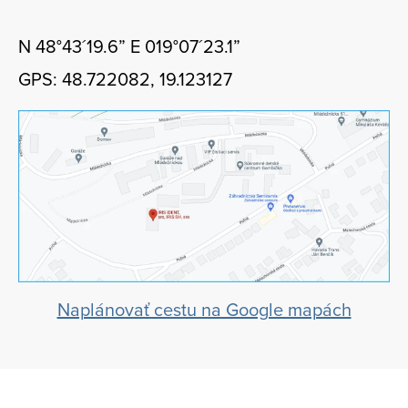
N 48°43´19.6” E 019°07´23.1”
GPS: 48.722082, 19.123127
Naplánovať cestu na Google mapách