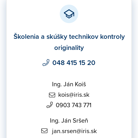
Školenia a skúšky technikov kontroly
originality
048 415 15 20
Ing. Ján Koiš
kois@iris.sk
0903 743 771
Ing. Ján Sršeň
jan.srsen@iris.sk